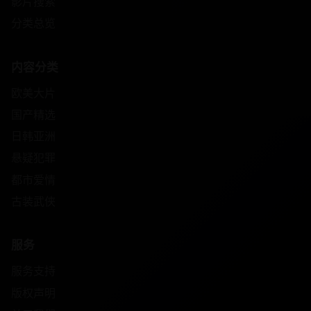
影片搜索
分类总览
内容分类
欧美大片
国产精选
日韩亚洲
悬疑犯罪
都市爱情
古装武侠
服务
服务支持
版权声明