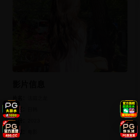
影片信息
片名：
法庭之龙
地区：
日韩
年份：
2023
类型：
电影