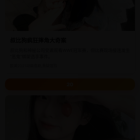
叔比狗疯狂摔角大奇案
叔比狗和神秘公司受邀观看WWE冠军赛，但比赛现场接连发生
“恶鬼”绑架选手事件。
欧美
2021
动画喜剧,悬疑冒险
20