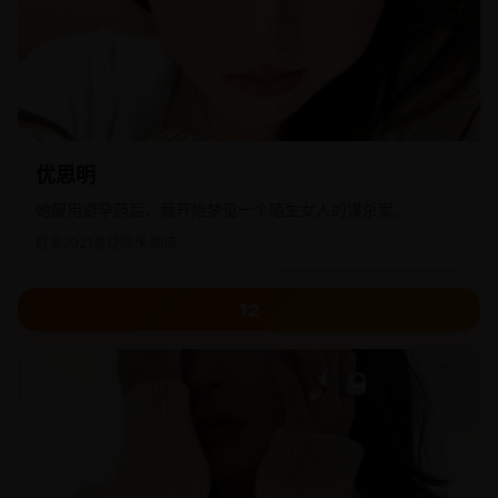
优思明
她服用避孕药后，竟开始梦见一个陌生女人的谋杀案。
欧美
2021
悬疑惊悚,剧情
12