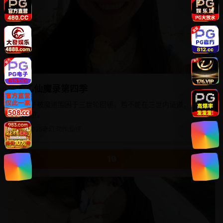
太乙仙魔录第四季
太白子被魔道围困于三世轮回镜，若不能在三世内证道，将永
堕魔道。
国产
2025
奇幻,动作,仙侠
19