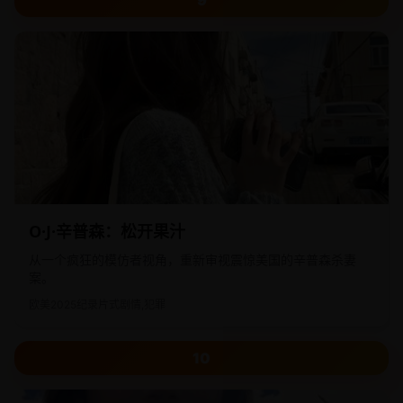
O·J·辛普森：松开果汁
从一个疯狂的模仿者视角，重新审视震惊美国的辛普森杀妻
案。
欧美
2025
纪录片式剧情,犯罪
10