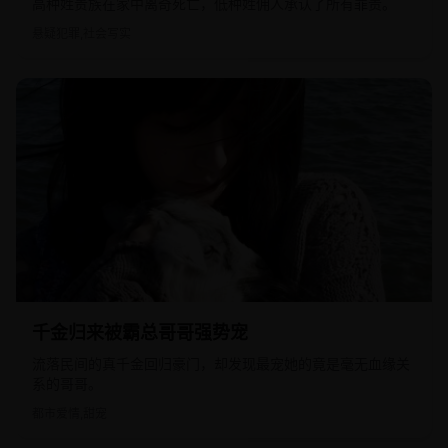
高种姓贵族在家中离奇死亡，低种姓佣人承认了所有罪责。
悬疑犯罪,社会写实
2023
国产
千金归来被霸总哥哥强势宠
流落民间的真千金回归豪门，却发现最宠她的竟是毫无血缘关
系的哥哥。
都市爱情,甜宠