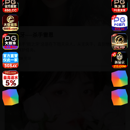
2019
日韩
雨之牙──杀手雷恩
传说杀手“雨之牙”总是在下雨天杀人，从无失手，直到他接了
一个保护任务。
动作惊悚,犯罪