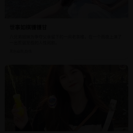
2018
国产
世事如棋镬镬甘
六兄弟姐妹为争夺父亲留下的一间老茶楼，在一个雨夜上演了
一出荒诞至极的人性闹剧。
黑色幽默,剧情