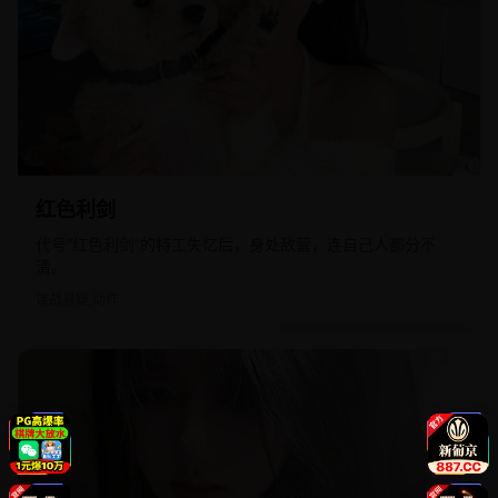
2013
国产
红色利剑
代号“红色利剑”的特工失忆后，身处敌营，连自己人都分不
清。
谍战悬疑,动作