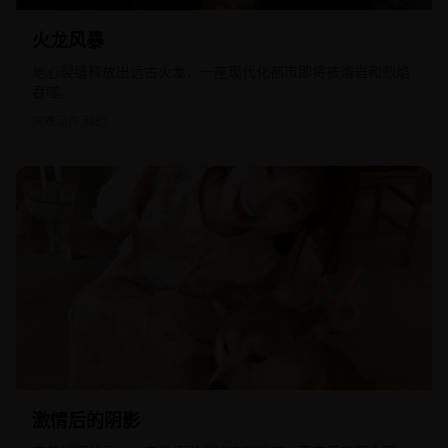
2016
欧美
火龙风暴
地心裂缝释放出远古火龙，一座现代化都市即将被熔岩和烈焰
吞噬。
灾难动作,科幻
2014
欧美
激情后的阴影