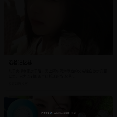
2017
国产
沿着记忆巷
儿子卖掉老家房子后，患上阿尔茨海默症的父亲独自徒步几百
公里，只为回到那条早已拆迁的“记忆巷”。
家庭剧情,文艺