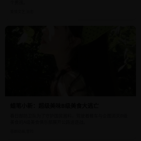
个男孩。
爱情文艺,治愈
2013
日韩
蜡笔小新：超级美味B级美食大逃亡
春日部防卫队为了守护国民酱料，驾驶着餐车与企图消灭B级
美食的A级美食俱乐部展开公路追逐战。
喜剧动画,冒险