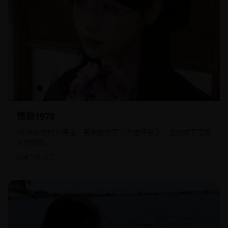
2012
欧美
愤怒1978
1978年纽约大停电，黑暗掩护了一个连环杀手，也点燃了无数
人的愤怒。
惊悚悬疑,犯罪