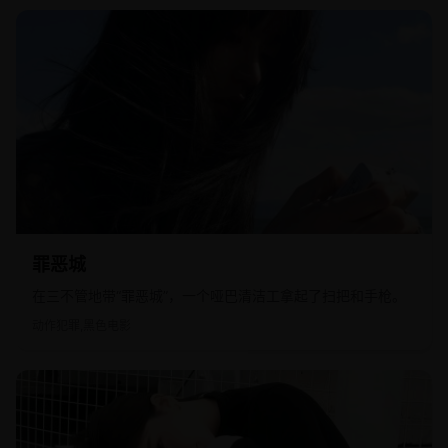
2010
欧美
罪恶城
在三不管地带“罪恶城”，一个哑巴清洁工拿起了扫把和手枪。
动作犯罪,黑色电影