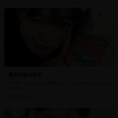
2025
欧美
魔鬼克星未来世
2042年，捉鬼成为最火热的职业，一个菜鸟团队误放了封印百
年的魔王。
科幻喜剧,奇幻冒险