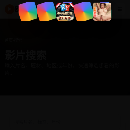
欧美高清频道
☰
▶
首页
·
搜索
影片搜索
输入片名、题材、地区或年份，快速筛选想看的影
片。