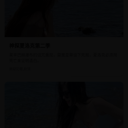
2012
欧美
神探夏洛克第二季
莱辛巴赫瀑布的诅咒重现，莫里亚蒂设下死局，夏洛克必须用
死亡来证明清白。
悬疑犯罪,剧情