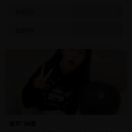
2015
亚洲
婆罗门纳曼