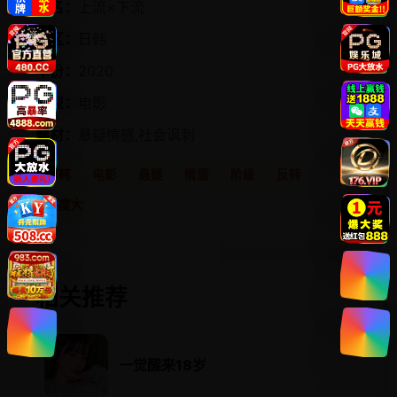
片名：
上流×下流
地区：
日韩
年份：
2020
类型：
电影
题材：
悬疑情感,社会讽刺
日韩
电影
悬疑
情感
阶级
反转
尺度大
相关推荐
一觉醒来18岁