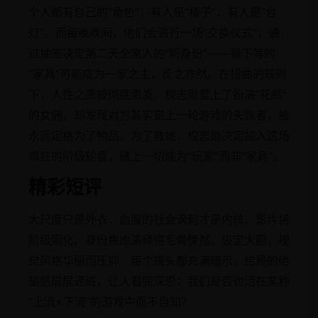
个人都有自己的“角色”：有人是“椅子”，有人是“台
灯”。而每晚晚间，他们会进行一场“交换仪式”，通
过抽签决定第二天全家人的“新身份”——最下等的
“家具”可能成为一家之主，反之亦然。在扭曲的规则
下，人性之恶被彻底激发。权志勋爱上了扮演“花瓶”
的女佣，却发现对方其实是上一轮游戏的失败者，被
永远定格为了物品。为了救她，权志勋决定加入这场
疯狂的阶级轮盘，赌上一切成为“玩家”而非“家具”。
精彩短评
大尺度只是外衣，血腥的社会讽刺才是内核。影片将
阶级固化、身份焦虑演绎得毛骨悚然。设定大胆，视
觉风格华丽而压抑，每个镜头都充满暗示。结局的绝
望感层层递进，让人看完深思：我们是否也活在某种
“上流×下流”的游戏中而不自知？