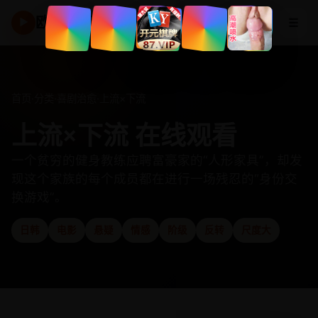
欧美高清频道
☰
▶
首页
·
分类
·
喜剧治愈
·
上流×下流
上流×下流 在线观看
一个贫穷的健身教练应聘富豪家的“人形家具”，却发
现这个家族的每个成员都在进行一场残忍的“身份交
换游戏”。
日韩
电影
悬疑
情感
阶级
反转
尺度大