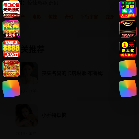
题材：
惊悚悬疑,奇幻
国产
电影
惊悚
奇幻
平行宇宙
变身
相关推荐
丧失名誉的卡塔琳娜·布鲁姆
2010 · 欧美
小乔特烦恼
2019 · 国产