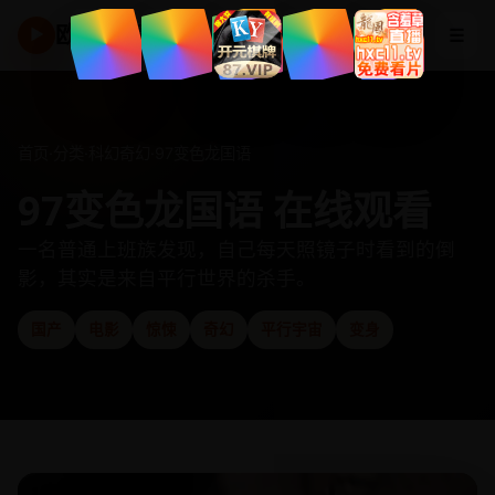
欧美高清频道
☰
▶
首页
·
分类
·
科幻奇幻
·
97变色龙国语
97变色龙国语 在线观看
一名普通上班族发现，自己每天照镜子时看到的倒
影，其实是来自平行世界的杀手。
国产
电影
惊悚
奇幻
平行宇宙
变身