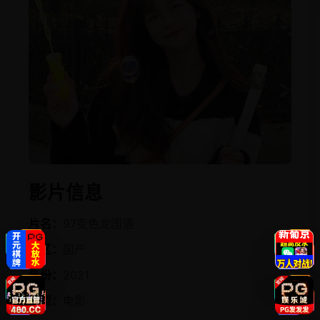
影片信息
片名：
97变色龙国语
地区：
国产
年份：
2021
类型：
电影