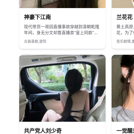
2023
国产
2016
神豪下江南
兰花花
现代带货一哥因直播事故穿越到清朝乾隆
黄土高原
年间，身无分文却靠直播卖“皇上同款”成
花，为了
为江南首富。
生，最后
古装喜剧,冒险
音乐剧情,
2019
国产
2023
共产党人刘少奇
一觉醒