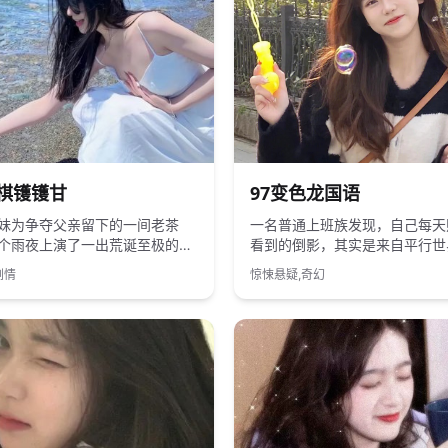
国产
2021
国产
棋镬镬甘
97变色龙国语
妹为争夺父亲留下的一间老茶
一名普通上班族发现，自己每天
个雨夜上演了一出荒诞至极的人
看到的倒影，其实是来自平行世
手。
剧情
惊悚悬疑,奇幻