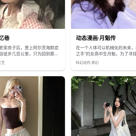
国产
2024
国产
忆巷
动态漫画·月魁传
老家房子后，患上阿尔茨海默症
在一个人体可以机械化的未来，
自徒步几百公里，只为回到那条
之手”的女高中生月魁，为了寻
的“记忆巷”。
亲，卷入了一场异能者的地下战
文艺
科幻动作,奇幻