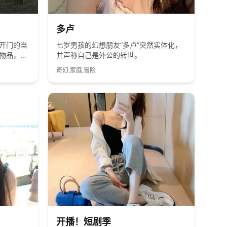
2021
国产
多卢
开门的当
七岁男孩的幻想朋友“多卢”突然实体化，
物品，还
并声称自己是外公的转世。
奇幻,家庭,冒险
2024
国产
开播！短剧季