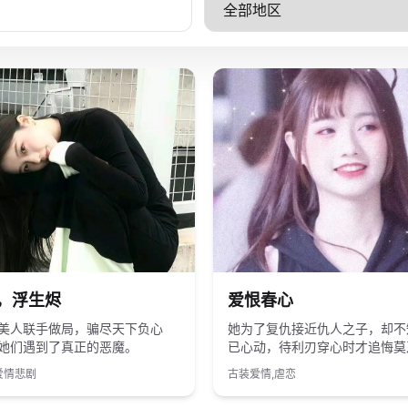
国产
2019
国产
，浮生烬
爱恨春心
美人联手做局，骗尽天下负心
她为了复仇接近仇人之子，却不
她们遇到了真正的恶魔。
已心动，待利刃穿心时才追悔莫
爱情悲剧
古装爱情,虐恋