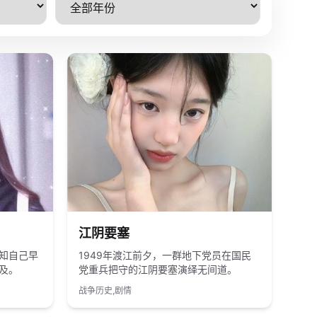
2011
国产
江阴要塞
知自己早
1949年渡江前夕，一群地下党员在国民
及。
党重兵把守的江阴要塞演绎无间道。
战争历史,剧情