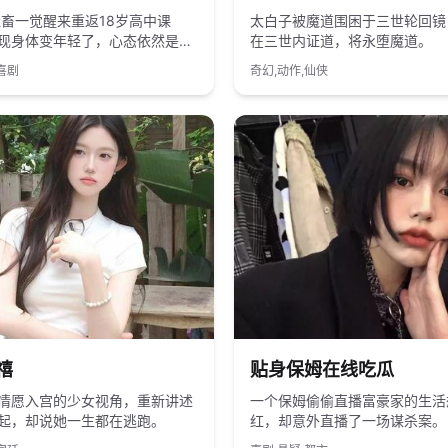
社畜一觉醒来重返18岁高中课
太白子被魔道围困于三世轮回镜
现身体变年轻了，心态依然是老
在三世内证道，将永堕魔道。
喜剧
奇幻,动作,仙侠
国产
2025
国产
禧
贴身保姆在线吃瓜
情愿入宫的少女视角，重新讲述
一个保姆偷偷直播富豪家的生活
起，却说她一生都在逃跑。
红，却意外直播了一场谋杀案。