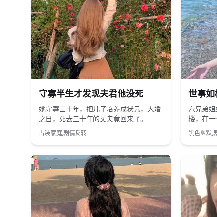
2022
国产
2018
守寡半生才发现夫君他没死
世事如
她守寡三十年，把儿子培养成状元，大婚
六兄弟姐
之日，死去三十年的丈夫竟回来了。
楼，在一
性闹剧。
古装家庭,剧情反转
黑色幽默,