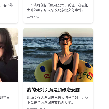
，若不能
一个濒临倒闭的影视公司，孤注一掷去拍
土味短剧，结果引发现象级文化事件。
喜剧,剧情
2024
国产
我的死对头竟是顶级恋爱脑
想当网
职场女强人发现自己最大的竞争对手，私
下竟是个沉迷霸总文的恋爱脑。