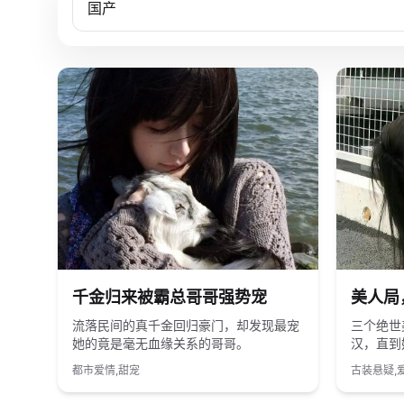
2023
国产
2020
千金归来被霸总哥哥强势宠
美人局
流落民间的真千金回归豪门，却发现最宠
三个绝世
她的竟是毫无血缘关系的哥哥。
汉，直到
都市爱情,甜宠
古装悬疑,