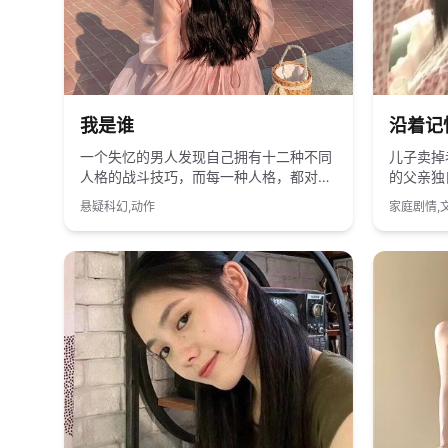
2020
国产
2017
我是谁
沿着记
一个失忆的男人发现自己拥有十二种不同
儿子卖掉
人格的战斗技巧，而每一种人格，都对应
的父亲独
一桩未破的悬案。
早已拆迁
悬疑科幻,动作
家庭剧情,