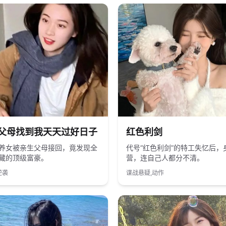
国产
2013
国产
父母找到我天天过好日子
红色利剑
养女被亲生父母接回，竟发现全
代号“红色利剑”的特工失忆后，
藏的顶级富豪。
营，连自己人都分不清。
逆袭
谍战悬疑,动作