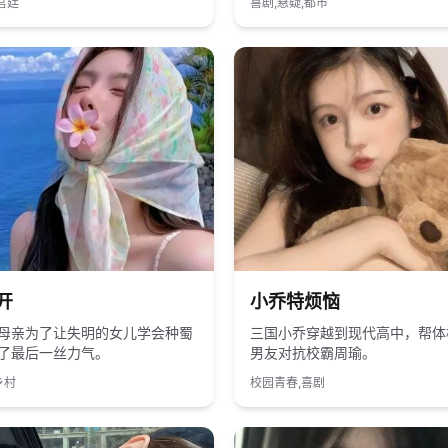
宫廷
喜剧,悬疑,都市
国产
2019
国产
开
小乔特烦恼
母亲为了让失明的女儿学会种蜀
三国小乔穿越到现代高中，帮体
了最后一丝力气。
男友对抗校霸周瑜。
乡村
校园青春,喜剧