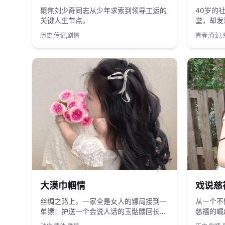
聚焦刘少奇同志从少年求索到领导工运的
40岁的
关键人生节点。
堂，却发
油条。
历史,传记,剧情
青春,奇幻,
2019
国产
2014
大漠巾帼情
戏说慈
丝绸之路上，一家全是女人的镖局接到一
从一个不
单镖：护送一个会说人话的玉骷髅回长
慈禧的崛
安。