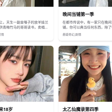
国产
2021
国产
晚间当铺第一季
上，天生一副金嗓子的放羊娃兰
在都市传说中，有一家只在晚间
供青梅竹马的哥哥读书，卖唱维
铺，你可以典当任何东西，除了
等来的却是哥哥城里的婚礼。
有寿命、记忆，甚至是罪恶。
爱情
悬疑奇幻,剧情
国产
2025
国产
来18岁
太乙仙魔录第四季