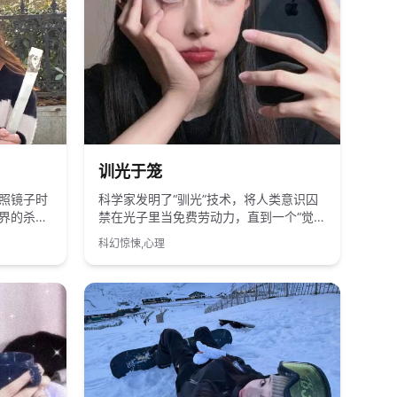
2025
国产
训光于笼
照镜子时
科学家发明了“驯光”技术，将人类意识囚
界的杀
禁在光子里当免费劳动力，直到一个“觉醒
体”开始反向吞噬现实世界。
科幻惊悚,心理