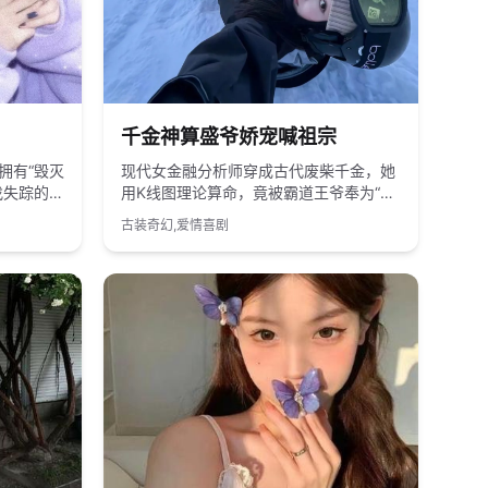
2024
国产
千金神算盛爷娇宠喊祖宗
拥有“毁灭
现代女金融分析师穿成古代废柴千金，她
找失踪的父
用K线图理论算命，竟被霸道王爷奉为“活
争。
祖宗”。
古装奇幻,爱情喜剧