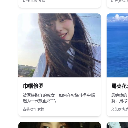
动作,武侠,爱情
历史,剧情,
2023
国产
2020
巾帼修罗
蜀葵花
被家族抛弃的庶女，如何在权谋斗争中崛
患绝症的
起为一代铁血将军。
葵，用尽
古装动作,女性
文艺剧情,