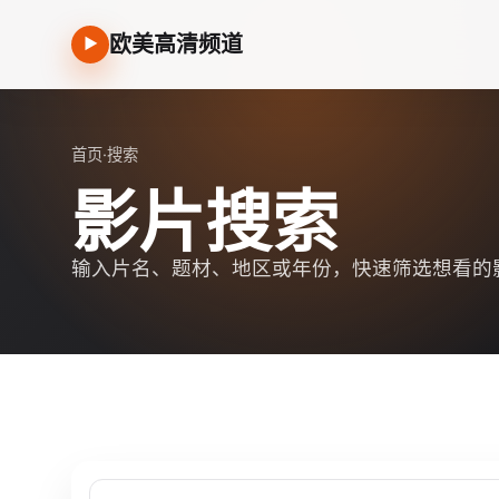
欧美高清频道
▶
首页
·
搜索
影片搜索
输入片名、题材、地区或年份，快速筛选想看的