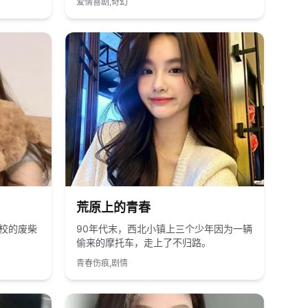
爱情喜剧,奇幻
2014
国产
荒原上的青春
校的废柴
90年代末，西北小镇上三个少年因为一辆
偷来的摩托车，走上了不归路。
青春伤痕,剧情