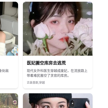
2023
国产
医妃搬空库房去逃荒
身处敌
现代女外科医生穿越成废妃，在流放路上
带着难民搬空了贪官的库房。
古装喜剧,穿越