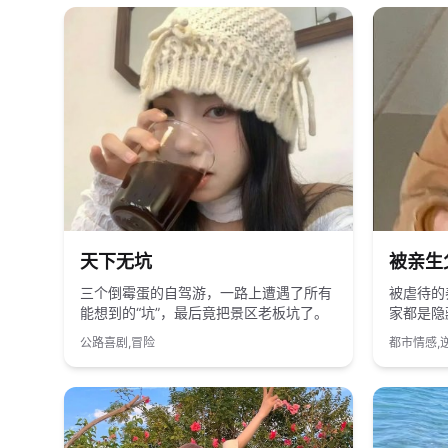
2018
国产
2022
天下无坑
被亲生
三个倒霉蛋的自驾游，一路上遭遇了所有
被虐待的
能想到的“坑”，最后竟把景区老板坑了。
家都是隐
公路喜剧,冒险
都市情感,