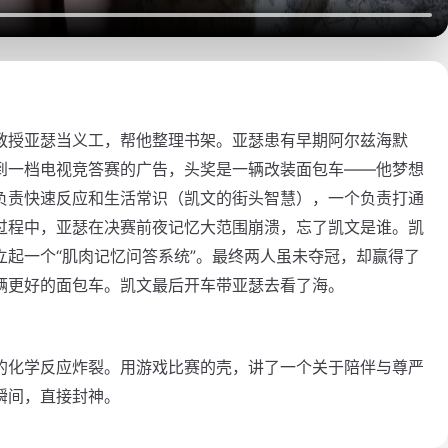
教授亚瑟当义工，帮他整理书架。亚瑟患有早期阿尔兹海默
到一档电视竞答赛的广告，头奖是一辆改装面包车——他梦想
负责快速反应和生活常识（凯文的街头智慧），一个负责打通
过程中，亚瑟在决赛前夜记忆大范围崩溃，忘了凯文是谁。凯
起一个“肌肉记忆问答系统”。最终两人虽未夺冠，却赢得了
辆更好的面包车。凯文最后开车带亚瑟去看了海。
的化学反应炸裂。用游戏比赛的壳，讲了一个关于陪伴与尊严
瞬间，直接封神。