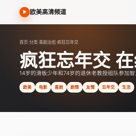
欧美高清频道
▶
首页
·
分类
·
喜剧治愈
·
疯狂忘年交
疯狂忘年交 
14岁的滑板少年和74岁的退休老教授组队参加
欧美
电影
喜剧
剧情
友情
忘年交
生活