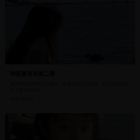
2012
欧美
神探夏洛克第二季
莱辛巴赫瀑布的诅咒重现，莫里亚蒂设下死局，夏洛克必须用
死亡来证明清白。
悬疑犯罪,剧情