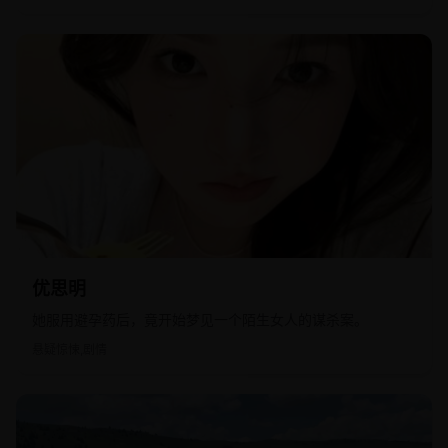
2021
欧美
优思明
她服用避孕药后，竟开始梦见一个陌生女人的谋杀案。
悬疑惊悚,剧情