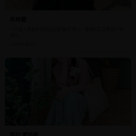
2022
欧美
布林德
一个盲人调音师发现自己能“看见”死人，而他们正在策划一场
谋杀。
心理惊悚,超自然
2017
欧美
劳拉·蒙特斯