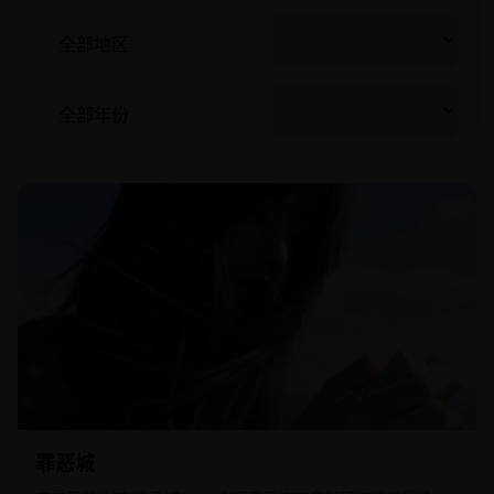
2010
欧美
罪恶城