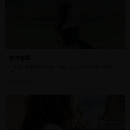
2019
欧美
推定有罪
一个模范警察被指控谋杀，他唯一的证人是患有失忆症的自
己。
犯罪悬疑,法律