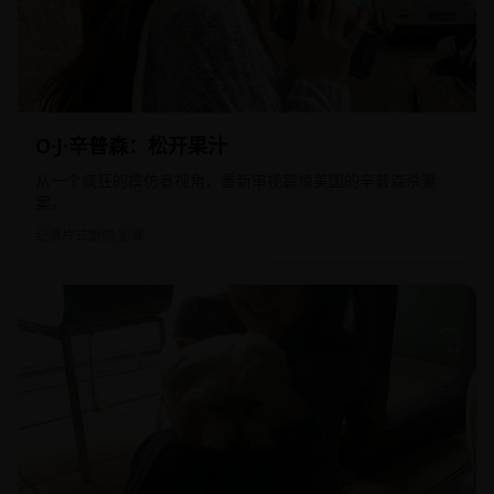
2025
欧美
O·J·辛普森：松开果汁
从一个疯狂的模仿者视角，重新审视震惊美国的辛普森杀妻
案。
纪录片式剧情,犯罪