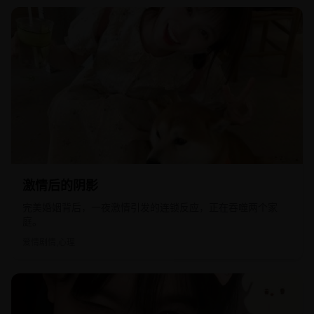
2014
欧美
激情后的阴影
完美婚姻背后，一夜激情引发的连锁反应，正在吞噬两个家
庭。
爱情剧情,心理