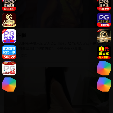
2007
欧美
奥兹伯爵
狂妄自大的骗子魔术师误入奇幻仙境，被当地人误认为是预言
中能拯救翡翠城的“奥兹伯爵”，不得不假戏真做。
奇幻冒险,家庭