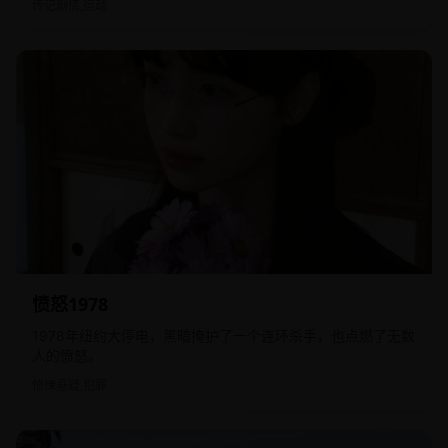
传记剧情,运动
2012
欧美
愤怒1978
1978年纽约大停电，黑暗掩护了一个连环杀手，也点燃了无数
人的愤怒。
惊悚悬疑,犯罪