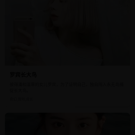
2016
欧美
罗宾长大鸟
彼得潘和温蒂的女儿罗宾，为了证明自己，独自闯入永无岛捕
捉长大鸟。
奇幻,冒险,成长