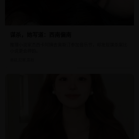
2021
欧美
谋杀，她写道：西南偏南
推理小说家杰西卡阿姨去奥斯汀参加音乐节，却发现谋杀案比
小说更会押韵。
悬疑,犯罪,喜剧