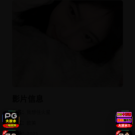
影片信息
片名：
我想住火星
地区：
欧美
年份：
2021