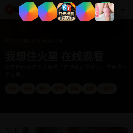
欧美高清频道
☰
▶
首页
·
分类
·
都市爱情
·
我想住火星
我想住火星 在线观看
患有自闭症的天才男孩坚信地球即将毁灭，非要去火
星定居。
欧美
电影
科幻
喜剧
家庭
亲情
自闭症