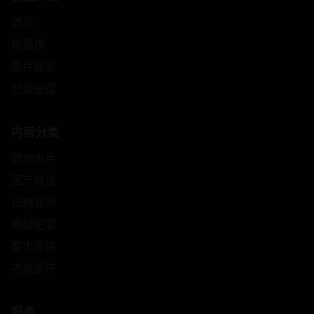
首页
热播榜
影片搜索
分类总览
内容分类
欧美大片
国产精选
日韩亚洲
悬疑犯罪
都市爱情
古装武侠
服务