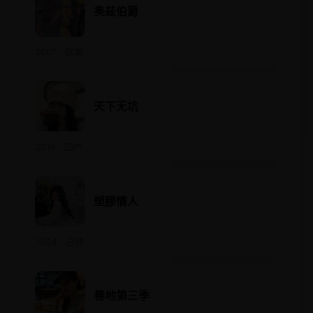
奥兹伯爵
2007 · 欧美
天下无坑
2018 · 国产
塑膠情人
2024 · 日韩
善地第三季