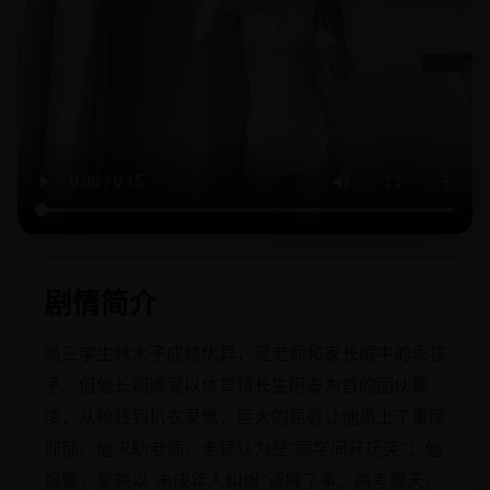
剧情简介
高三学生林木子成绩优异，是老师和家长眼中的乖孩
子。但他长期遭受以体育特长生阿泰为首的团伙霸
凌，从抢钱到扒衣录像，巨大的屈辱让他患上了重度
抑郁。他求助老师，老师认为是“同学间开玩笑”；他
报警，警察以“未成年人纠纷”调解了事。高考那天，