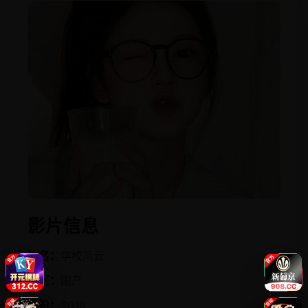
影片信息
片名：
学校风云
地区：
国产
年份：
2019