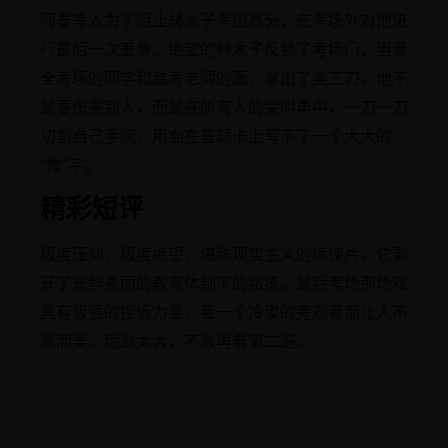
阿泰等人为了阻止林木子考出高分，在考场外对他进
行最后一次羞辱。绝望的林木子反锁了考场门，当着
全考场的同学和监考老师的面，拿出了美工刀。他不
是要伤害别人，而是在所有人的尖叫声中，一刀一刀
切割自己手腕，用血在答题卡上写下了一个大大的
“惨”字。
精彩短评
极度压抑，极度绝望，堪称现实主义的惊悚片。它剥
开了光鲜亮丽的教育体制下的脓疮。最后考场那场戏
具有极强的控诉力量，每一个冷漠的旁观者都让人不
寒而栗。后劲太大，不敢再看第二遍。