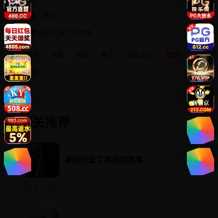
类型：
电影
题材：
校园暴力,剧情
国产
电影
校园
暴力
现实主义
悲剧
社会
相关推荐
那些见证了疯狂的故事
2015 · 欧美