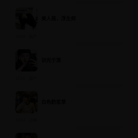
美人局，浮生烬
2020 · 国产
训光于笼
2025 · 国产
白色酢浆草
2024 · 日韩