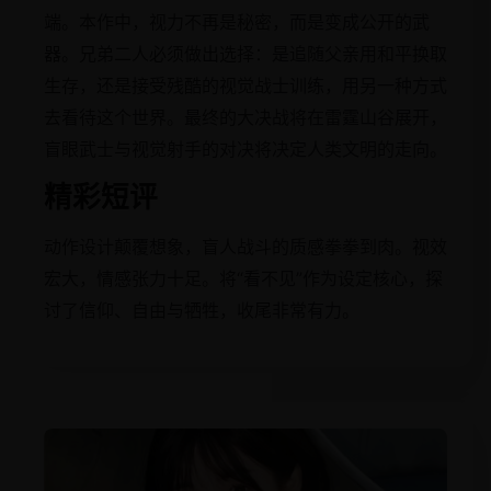
端。本作中，视力不再是秘密，而是变成公开的武
器。兄弟二人必须做出选择：是追随父亲用和平换取
生存，还是接受残酷的视觉战士训练，用另一种方式
去看待这个世界。最终的大决战将在雷霆山谷展开，
盲眼武士与视觉射手的对决将决定人类文明的走向。
精彩短评
动作设计颠覆想象，盲人战斗的质感拳拳到肉。视效
宏大，情感张力十足。将“看不见”作为设定核心，探
讨了信仰、自由与牺牲，收尾非常有力。