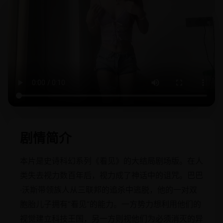
剧情简介
本片是史诗科幻系列《看见》的大结局剧场版。在人
类失去视力数百年后，视力成了神话中的诅咒。巴巴
·沃斯带领族人从三联邦的追杀中逃脱，他的一对双
胞胎儿子拥有“看见”的能力。一方势力想利用他们的
视觉建立科技王国，另一方则视他们为必须消灭的异