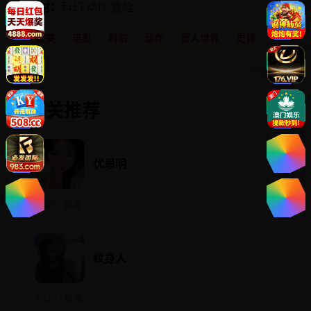
题材：
科幻,动作,冒险
欧美
电影
科幻
动作
盲人世界
史诗
相关推荐
优思明
2021 · 欧美
纹身人
2020 · 欧美