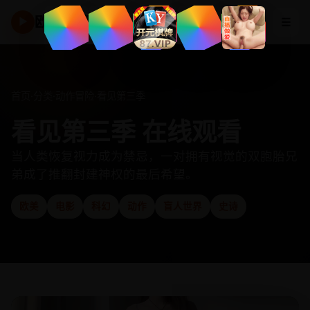
欧美高清频道
☰
▶
首页
·
分类
·
动作冒险
·
看见第三季
看见第三季 在线观看
当人类恢复视力成为禁忌，一对拥有视觉的双胞胎兄
弟成了推翻封建神权的最后希望。
欧美
电影
科幻
动作
盲人世界
史诗