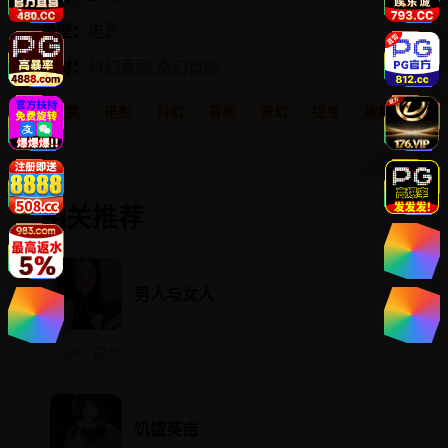
类型：
电影
题材：
科幻喜剧,奇幻冒险
欧美
电影
科幻
喜剧
奇幻
捉鬼
续集
相关推荐
男人与女人
2024 · 国产
饥饿英亩