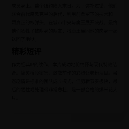
成员身上。整个纽约陷入末日。为了弥补过错，他们
联合前代魔鬼克星的后代，利用前辈留下的技术和一
颗真正的核弹头，在城市中央与魔王展开决战。最终
他们牺牲了被附身的队友，将魔王连同他的肉身一起
送回了地狱。
精彩短评
作为经典IP的续作，本片成功地将情怀与现代特效结
合。搞笑桥段密集，致敬前作的彩蛋让老粉泪目。虽
然剧情是标准的团队成长模式，但剪辑节奏极快，最
后的牺牲戏处理得非常悲壮，是一部合格的爆米花大
片。