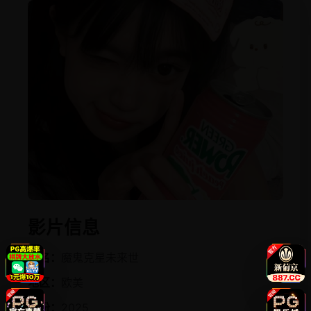
影片信息
片名：
魔鬼克星未来世
地区：
欧美
年份：
2025