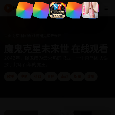
欧美高清频道
☰
▶
首页
·
分类
·
科幻奇幻
·
魔鬼克星未来世
魔鬼克星未来世 在线观看
2042年，捉鬼成为最火热的职业，一个菜鸟团队误
放了封印百年的魔王。
欧美
电影
科幻
喜剧
奇幻
捉鬼
续集