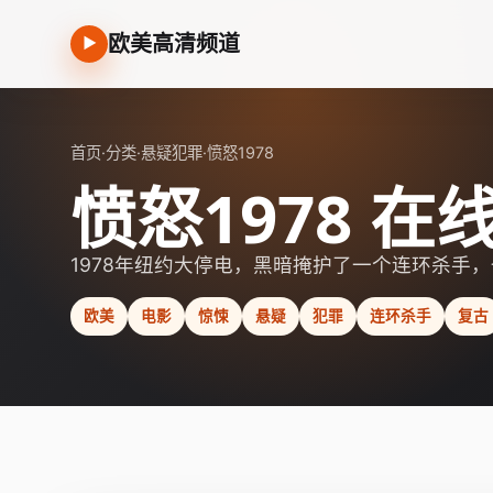
欧美高清频道
▶
首页
·
分类
·
悬疑犯罪
·
愤怒1978
愤怒1978 在
1978年纽约大停电，黑暗掩护了一个连环杀手
欧美
电影
惊悚
悬疑
犯罪
连环杀手
复古