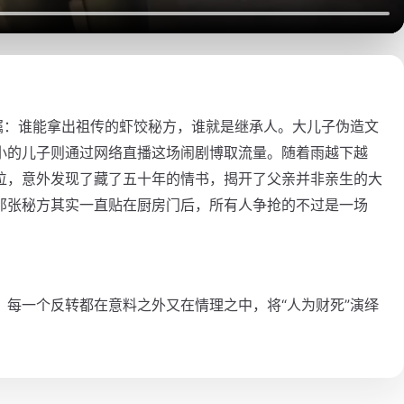
嘱：谁能拿出祖传的虾饺秘方，谁就是继承人。大儿子伪造文
小的儿子则通过网络直播这场闹剧博取流量。随着雨越下越
位，意外发现了藏了五十年的情书，揭开了父亲并非亲生的大
那张秘方其实一直贴在厨房门后，所有人争抢的不过是一场
每一个反转都在意料之外又在情理之中，将“人为财死”演绎
。