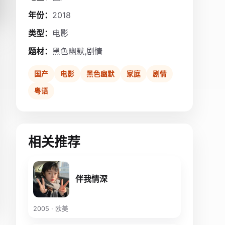
年份：
2018
类型：
电影
题材：
黑色幽默,剧情
国产
电影
黑色幽默
家庭
剧情
粤语
相关推荐
伴我情深
2005 · 欧美