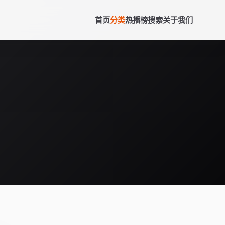
首页
分类
热播榜
搜索
关于我们