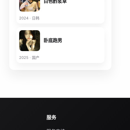
白色酢浆草
2024 · 日韩
卧底跑男
2025 · 国产
服务