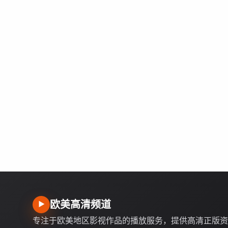
欧美高清频道
▶
专注于欧美地区影视作品的播放服务，提供高清正版资