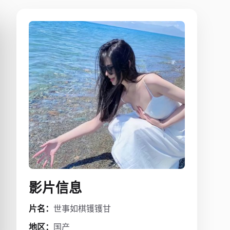
影片信息
片名：
世事如棋镬镬甘
地区：
国产