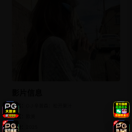
影片信息
片名：
O·J·辛普森：松开果汁
地区：
欧美
年份：
2025