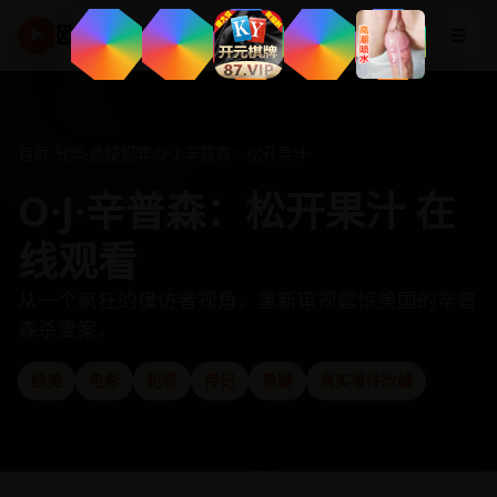
欧美高清频道
☰
▶
首页
·
分类
·
悬疑犯罪
·
O·J·辛普森：松开果汁
O·J·辛普森：松开果汁 在
线观看
从一个疯狂的模仿者视角，重新审视震惊美国的辛普
森杀妻案。
欧美
电影
犯罪
传记
悬疑
真实事件改编