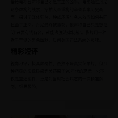
话给电视台声称自己才是真正的凶手。电影通过丹尼
这条虚构的线索，穿插大量重构的辛普森案历史画
面，探讨了媒体狂热、种族矛盾与名人效应如何共同
扭曲了正义。丹尼最终被抓获，他声称自己只是想证
明“只要有钱有名，就能逃脱法律制裁”。影片用一种
近乎荒诞的黑色幽默，质问美国司法系统的灵魂。
精彩短评
视角刁钻，极具颠覆性。虽然不是真实纪录片，但那
种粗糙的影像质感完美还原了90年代的恐慌。它不
仅是重述案件，更是对当时社会病态的一次精准解
剖，细思极恐。