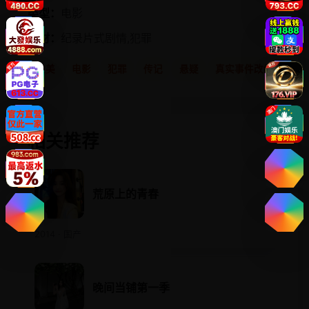
类型：
电影
题材：
纪录片式剧情,犯罪
欧美
电影
犯罪
传记
悬疑
真实事件改编
相关推荐
荒原上的青春
2014 · 国产
晚间当铺第一季