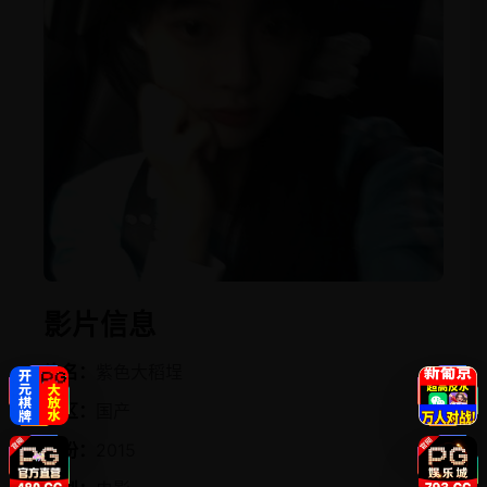
影片信息
片名：
紫色大稻埕
地区：
国产
年份：
2015