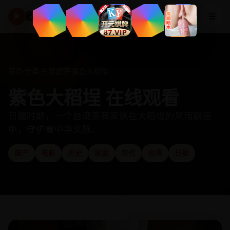
欧美高清频道
☰
▶
首页
·
分类
·
古装武侠
·
紫色大稻埕
紫色大稻埕 在线观看
日据时期，一个台湾茶商家族在大稻埕的风雨飘摇
中，守护着中华文脉。
国产
电影
历史
家庭
年代
台湾
日据