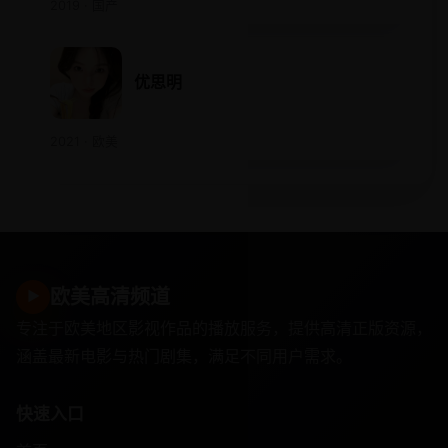
2019 · 国产
优思明
2021 · 欧美
欧美高清频道
▶
专注于欧美地区影视作品的播放服务，提供高清正版资源，
涵盖最新电影与热门剧集，满足不同用户需求。
快速入口