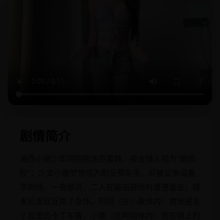
剧情简介
湘西小镇少年阿翔痴迷芭蕾舞，被全镇人视为“娘娘
腔”；少女小鹿梦想成为职业赛车手，却被父亲逼着
学刺绣。一夜暴雨，二人在破庙避雨时遭遇雷击，醒
来后发现互换了身体。阿翔（在小鹿体内）替她报名
了县里的卡丁车赛，小鹿（在阿翔体内）则在镇上的