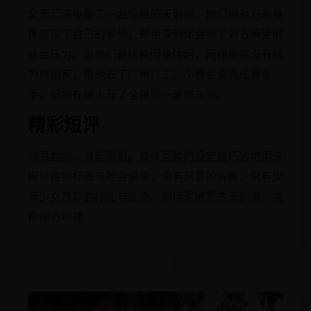
文艺汇演中跳了一曲惊艳的天鹅湖。他们用对方的身
体实现了自己的梦想，却也深刻体会到了对方承受的
社会压力。当他们最终换回身体后，阿翔依然没有成
为舞蹈家，但他去了广州打工；小鹿也没当成赛车
手，但她在镇上开了全镇第一家修车铺。
精彩短评
诗意盎然，清新脱俗。身体互换的设定被巧妙地用来
探讨性别标签与社会偏见。没有刻意的说教，只有少
年少女真挚的挣扎与妥协。那场泥地里的天鹅湖，美
得惊心动魄。