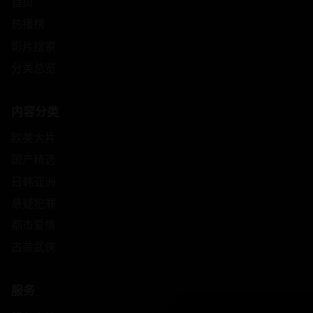
首页
热播榜
影片搜索
分类总览
内容分类
欧美大片
国产精选
日韩亚洲
悬疑犯罪
都市爱情
古装武侠
服务