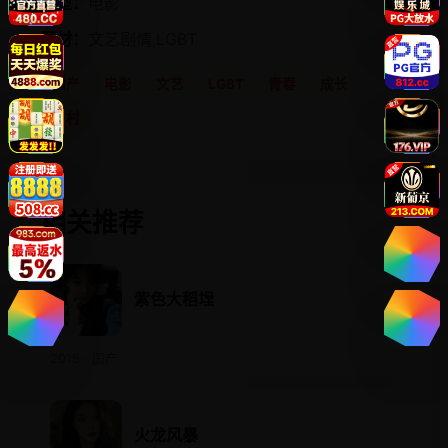
类型：
电影
题材：
文艺剧情,LGBT
国产
电影
文艺
LGBT
青春
成长
乡村
相关推荐
紫色大稻埕
2015 · 国产
火龙风暴