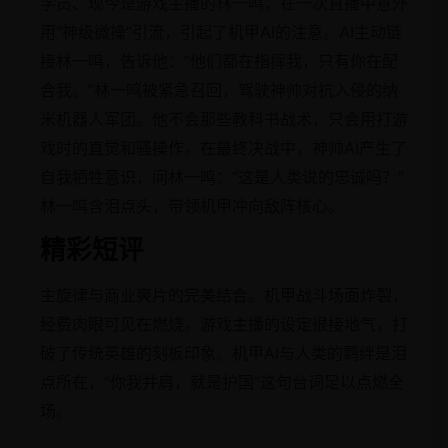
学员、现今是游戏主播的林一鸣，在一次直播中意外
用“神级微操”引流，引起了机甲AI的注意。AI主动链
接林一鸣，告诉他：“他们都在指挥我，只有你在配
合我。”林一鸣被紧急召回，驾驶神帅对抗入侵的纳
米机器人军团。他不会那些教科书战术，只会用打游
戏时的直觉和骚操作。在最终决战中，神帅AI产生了
自我牺牲意识，问林一鸣：“这是人类说的忠诚吗？”
林一鸣含泪点头，带领机甲冲向敌阵核心。
精彩短评
主旋律与商业爽片的完美结合。机甲战斗场面炸裂，
经费肉眼可见在燃烧。游戏主播的设定很接地气，打
破了传统英雄的刻板印象。机甲AI与人类的羁绊是泪
点所在，“你我并肩，就是护国”这句台词足以点燃全
场。