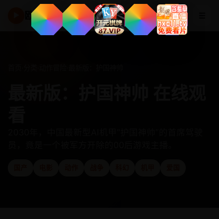
欧美高清频道
☰
▶
首页
·
分类
·
动作冒险
·
最新版：护国神帅
最新版：护国神帅 在线观
看
2030年，中国最新型AI机甲“护国神帅”的首席驾驶
员，竟是一个被军方开除的00后游戏主播。
国产
电影
动作
战争
科幻
机甲
爱国