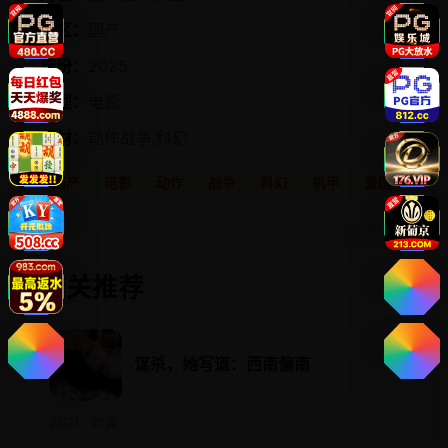
地区：
国产
年份：
2025
类型：
电影
题材：
动作战争,科幻
国产
电影
动作
战争
科幻
机甲
爱国
相关推荐
谋杀，她写道：西南偏南
2021 · 欧美