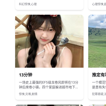
体”开始反向吞噬现实世界。
科幻惊悚,心理
心理惊悚,
2021
欧美
2019
13分钟
推定有
一场史上最强的EF5级龙卷风即将在13分
一个模范
钟后席卷小镇，四个家庭躲进超市地下
是患有失
室，却发现门外有比风暴更可怕的东西。
惊悚,灾难,剧情
犯罪悬疑,