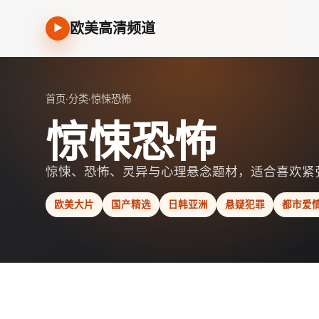
欧美高清频道
▶
首页
·
分类
·
惊悚恐怖
惊悚恐怖
惊悚、恐怖、灵异与心理悬念题材，适合喜欢紧
欧美大片
国产精选
日韩亚洲
悬疑犯罪
都市爱