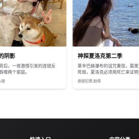
欧美
2012
欧美
的阴影
神探夏洛克第二季
背后，一夜激情引发的连锁反
莱辛巴赫瀑布的诅咒重现，莫里
吞噬两个家庭。
死局，夏洛克必须用死亡来证明
心理
悬疑犯罪,剧情