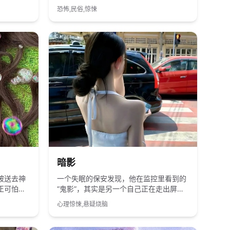
饿。
恐怖,民俗,惊悚
2018
欧美
暗影
被送去神
一个失眠的保安发现，他在监控里看到的
正可怕的
“鬼影”，其实是另一个自己正在走出屏
幕。
心理惊悚,悬疑烧脑