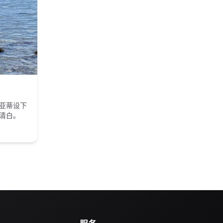
亚蒂设下
清白。