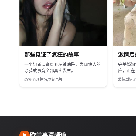
2015
欧美
2014
那些见证了疯狂的故事
激情后
一个记者调查废弃精神病院，发现病人的
完美婚姻
涂鸦故事竟全部真实发生。
应，正在
恐怖,心理惊悚,伪纪录片
爱情剧情,
欧美高清频道
▶