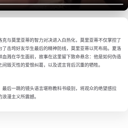
洛克与莫里亚蒂的智力对决进入白热化，莫里亚蒂不仅掌控了
为了击垮好友华生最后的精神防线，莫里亚蒂以死布局。夏洛
鲜血溅在华生面前，故事在这里留下致命悬念：他是如何伪造
之间毁灭性的爱恨纠葛，以及谎言背后沉重的牺牲。
。最后一跳的镜头语言堪称教科书级别，将观众的绝望感拉
的浪漫主义所震撼。