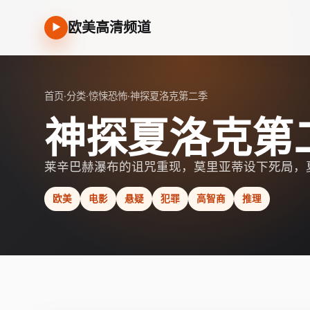
欧美高清频道
▶
首页
·
分类
·
惊悚恐怖
·
神探夏洛克第二季
神探夏洛克第
莱辛巴赫瀑布的诅咒重现，莫里亚蒂设下死局，
欧美
电影
悬疑
犯罪
高智商
推理