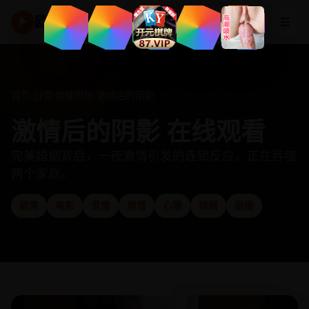
欧美高清频道
☰
▶
首页
·
分类
·
惊悚恐怖
·
激情后的阴影
激情后的阴影 在线观看
完美婚姻背后，一夜激情引发的连锁反应，正在吞噬
两个家庭。
欧美
电影
爱情
剧情
心理
婚姻
剧情