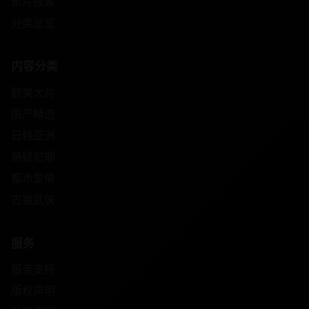
影片搜索
分类总览
内容分类
欧美大片
国产精选
日韩亚洲
悬疑犯罪
都市爱情
古装武侠
服务
服务支持
版权声明