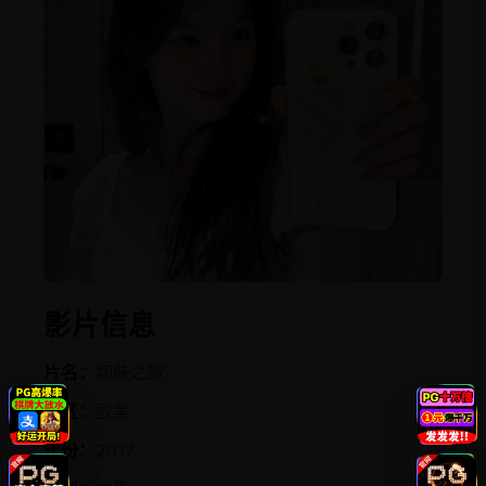
影片信息
片名：
切肤之歌
地区：
欧美
年份：
2017