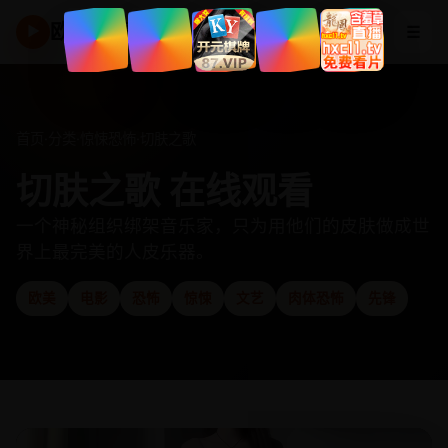
欧美高清频道
☰
▶
首页
·
分类
·
惊悚恐怖
·
切肤之歌
切肤之歌 在线观看
一个神秘组织绑架音乐家，只为用他们的皮肤做成世
界上最完美的人皮乐器。
欧美
电影
恐怖
惊悚
文艺
肉体恐怖
先锋