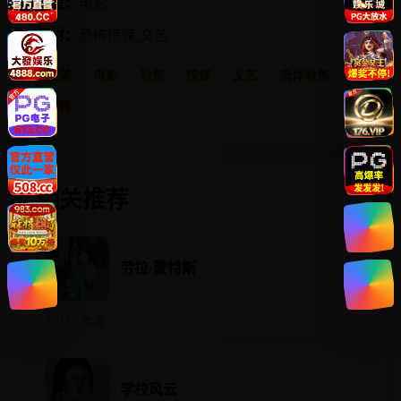
类型：
电影
题材：
恐怖惊悚,文艺
欧美
电影
恐怖
惊悚
文艺
肉体恐怖
先锋
相关推荐
劳拉·蒙特斯
2017 · 欧美
学校风云