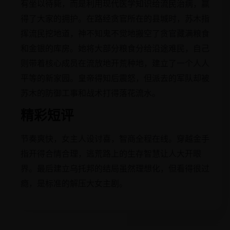
有坐以待毙，而是利用现代医学知识给流民治病，赢
得了大家的拥护。在路经贪官所在的县城时，苏木指
挥流民挖地道，神不知鬼不觉地搬空了贪官藏满粮食
和金银的库房。她将大部分粮食分给沿途难民，自己
则带着核心成员在流放地开荒种地，建立了一个人人
平等的新家园。皇帝得知后震怒，但派去的军队却被
苏木的防御工事和战术打得落花流水。
精彩短评
节奏爽快，女主人设讨喜，智商全程在线。穿越金手
指开得合情合理，逃荒路上的生存智慧让人大开眼
界。最后建立乌托邦的结局虽然理想化，但看得很过
瘾，是标准的解压大女主剧。