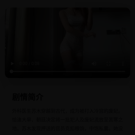
剧情简介
外科医生苏木穿越到古代，成为被打入冷宫的废妃。
恰逢大旱，朝廷决定将一批犯人及废妃流放至苦寒之
地。苏木发现押送的官员克扣粮饷，中饱私囊。她没