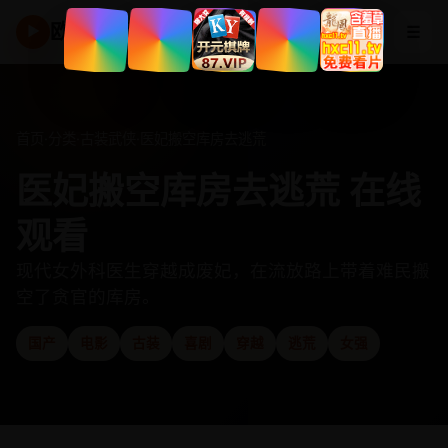
欧美高清频道
☰
▶
首页
·
分类
·
古装武侠
·
医妃搬空库房去逃荒
医妃搬空库房去逃荒 在线
观看
现代女外科医生穿越成废妃，在流放路上带着难民搬
空了贪官的库房。
国产
电影
古装
喜剧
穿越
逃荒
女强