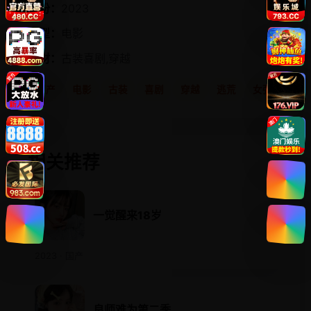
年份：
2023
类型：
电影
题材：
古装喜剧,穿越
国产
电影
古装
喜剧
穿越
逃荒
女强
相关推荐
一觉醒来18岁
2023 · 国产
良师难为第二季