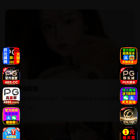
2019
国产
小乔特烦恼
三国小乔穿越到现代高中，帮体校的废柴男友对抗校霸周瑜。
校园青春,喜剧