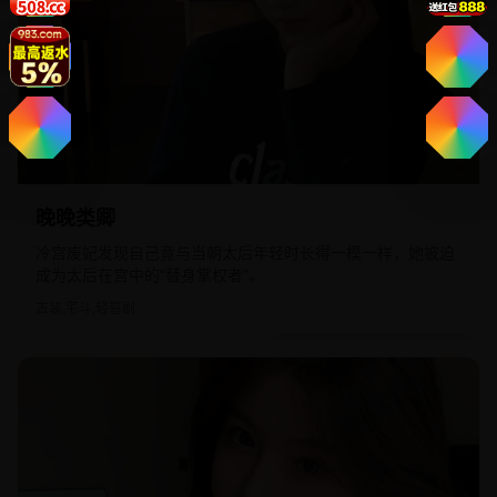
2023
国产
晚晚类卿
冷宫废妃发现自己竟与当朝太后年轻时长得一模一样，她被迫
成为太后在宫中的“替身掌权者”。
古装,宅斗,轻喜剧