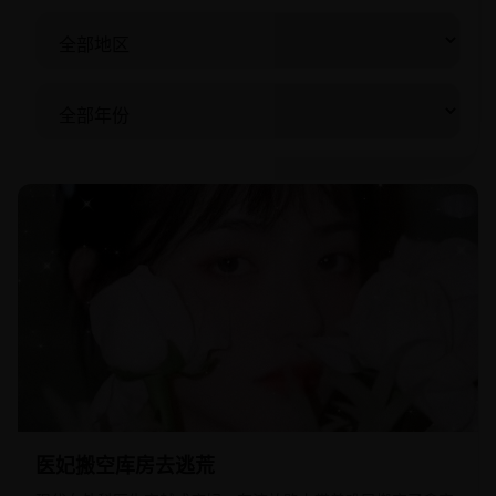
2023
国产
医妃搬空库房去逃荒