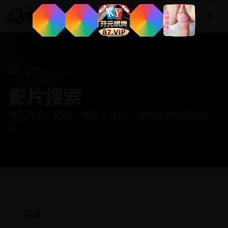
欧美高清频道
☰
▶
首页
·
搜索
影片搜索
输入片名、题材、地区或年份，快速筛选想看的影
片。