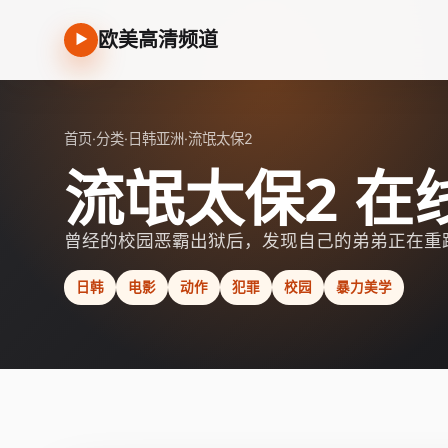
欧美高清频道
▶
首页
·
分类
·
日韩亚洲
·
流氓太保2
流氓太保2 在
曾经的校园恶霸出狱后，发现自己的弟弟正在重
日韩
电影
动作
犯罪
校园
暴力美学