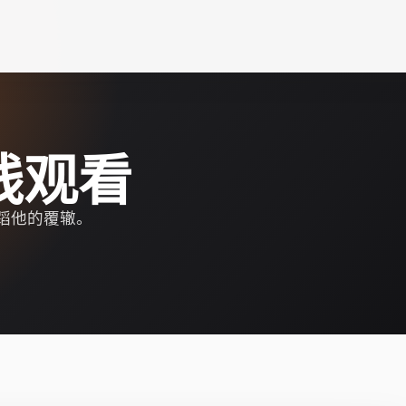
线观看
蹈他的覆辙。