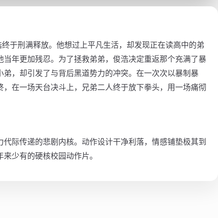
浩终于刑满释放。他想过上平凡生活，却发现正在读高中的弟
他当年更加残忍。为了拯救弟弟，俊浩决定重返那个充满了暴
小弟，却引发了与背后黑道势力的冲突。在一次次以暴制暴
终，在一场天台决斗上，兄弟二人终于放下拳头，用一场痛彻
力代际传递的悲剧内核。动作设计干净利落，情感铺垫极其到
年来少有的硬核校园动作片。