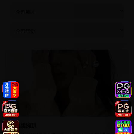
2024
欧美
嘻哈续摊趴