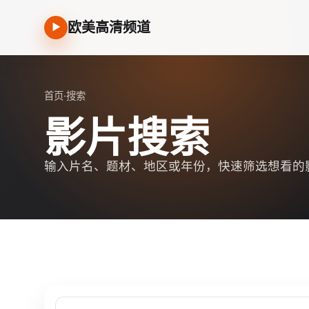
欧美高清频道
▶
首页
·
搜索
影片搜索
输入片名、题材、地区或年份，快速筛选想看的