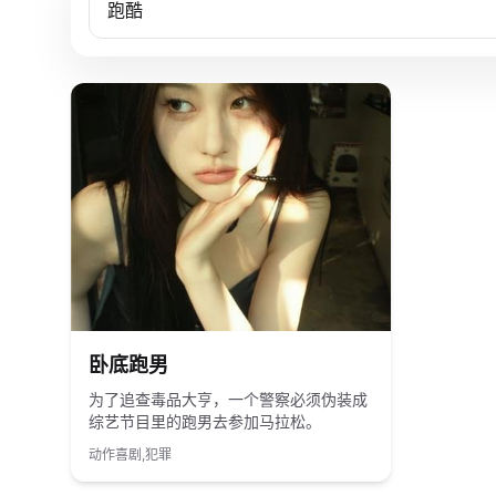
2025
国产
卧底跑男
为了追查毒品大亨，一个警察必须伪装成
综艺节目里的跑男去参加马拉松。
动作喜剧,犯罪