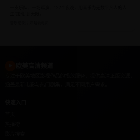
一支乐队、一场巡演、122个夜晚，用音乐为无数平凡人的人
生“加班”到无限。
音乐纪录片,演唱会电影
欧美高清频道
▶
专注于欧美地区影视作品的播放服务，提供高清正版资源，
涵盖最新电影与热门剧集，满足不同用户需求。
快速入口
首页
热播榜
影片搜索