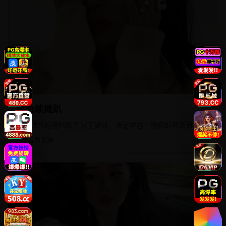
2024
欧美
嘻哈续摊趴
五个过气的嘻哈歌手为了搞钱，决定举办一场假的音乐节。
音乐喜剧,犯罪